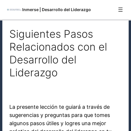
Inmerse | Desarrollo del Liderazgo
Siguientes Pasos
Perspectivas Recientes (La Historia del Activista
Quiz
Leroy Barber)
Relacionados con el
Fundamentos Bíblicos Relacionados con el
Quiz
Desarrollo del Liderazgo
Desarrollo del
Siguientes Pasos Relacionados con el Desarrollo
Quiz
Liderazgo
del Liderazgo
Resumen de Desarrollo del Liderazgo
Quiz
La presente lección te guiará a través de
sugerencias y preguntas para que tomes
algunos pasos útiles y logres una mejor