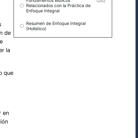
Fundamentos Bíblicos
Quiz
Relacionados con la Práctica de
Enfoque Integral
Resumen de Enfoque Integral
s
(Holístico)
an de
ue
r la
o que
r en
sión