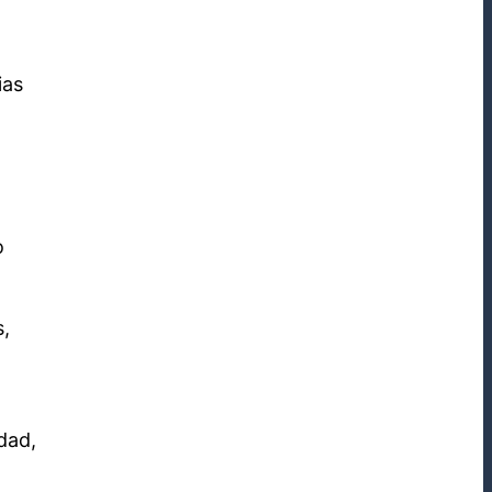
ias
o
s,
dad,