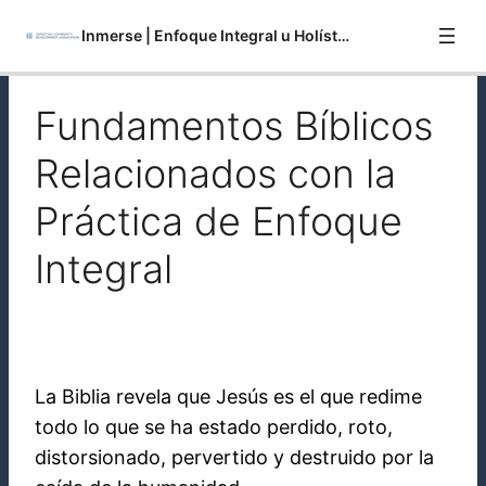
Inmerse | Enfoque Integral u Holístico
Fundamentos Bíblicos
Siguientes Pasos Relacionados con la Práctica del
Quiz
Enfoque Integral
Relacionados con la
Perspectivas Recientes (La Historia de la
Quiz
Practicante Althea Taylor)
Práctica de Enfoque
Fundamentos Bíblicos Relacionados con la
Quiz
Integral
Práctica de Enfoque Integral
Resumen de Enfoque Integral (Holístico)
La Biblia revela que Jesús es el que redime
todo lo que se ha estado perdido, roto,
distorsionado, pervertido y destruido por la